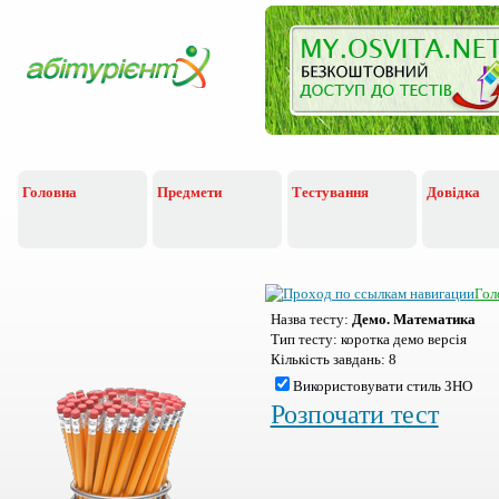
Головна
Предмети
Тестування
Довідка
Гол
Назва тесту:
Демо. Математика
Тип тесту:
коротка демо версія
Кількість завдань:
8
Використовувати стиль ЗНО
Розпочати тест