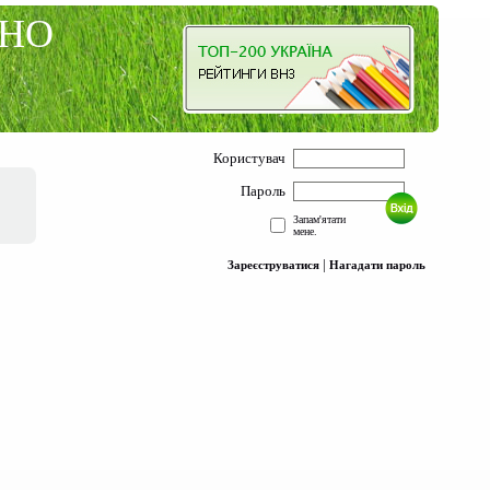
ЗНО
Користувач
Пароль
Запам'ятати
мене.
|
Зареєструватися
Нагадати пароль