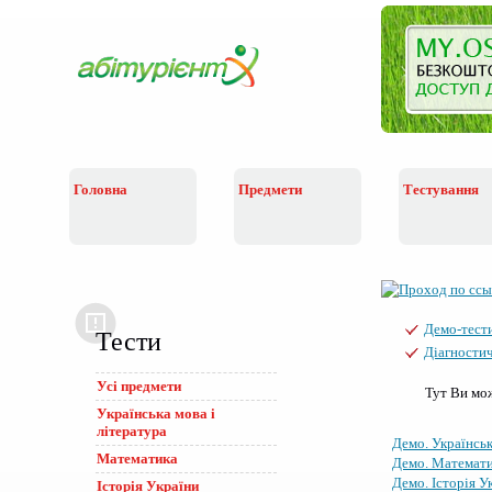
Головна
Предмети
Тестування
Демо-тест
Тести
Діагностич
Усі предмети
Тут Ви мож
Українська мова i
лiтература
Демо. Українськ
Математика
Демо. Математ
Демо. Історія У
Історія України