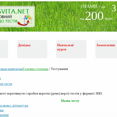
НАМИ -
З
до
200
на
балів !
Довідка
Навчальні
Замовлення
курси
Головна сторiнка
/
Тестування
и
ні тести
ете переглянути і пройти короткі (демо) версії тестів у форматі ЗНО.
Назва тесту
а мова i лiтература
ика
країни