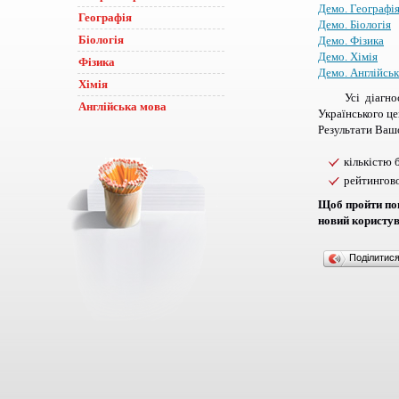
Демо. Географі
Географія
Демо. Біологія
Біологія
Демо. Фізика
Демо. Хімія
Фізика
Демо. Англійськ
Хімія
Усі діагн
Англійська мова
Українського це
Результати Вашо
кількістю 
рейтингов
Щоб пройти пов
новий користув
Поділитис