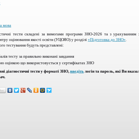
я
а мова
остичні тести складені за вимогами програми ЗНО-2026 та з урахуванням 
нтру оцінювання якості освіти (УЦОЯО) у розділі
«Підготовка до ЗНО»
.
го тестування будуть представлені:
балів тесту за правильно виконані завдання
ою оцінкою що використовується у сертифікатах ЗНО
ні діагностичні тести у форматі ЗНО,
введіть
логін та пароль, які Ви вказа
ач.
я…