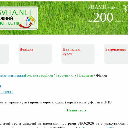
НАМИ -
З
до
200
на
балів !
Довідка
Навчальні
Замовлення
курси
Головна сторiнка
/
Тестування
/
Предмети
/
Фізика
и
ні тести
ете переглянути і пройти короткі (демо) версії тестів у форматі ЗНО.
Назва тесту
остичні тести складені за вимогами програми ЗНО-2026 та з урахуванням 