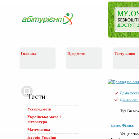
Головна
Предмети
Тестування
Демо-тест
Тести
Діагностич
Усі предмети
Тут Ви мож
Українська мова i
лiтература
Демо. Фізика
Математика
Усі діагн
Історія України