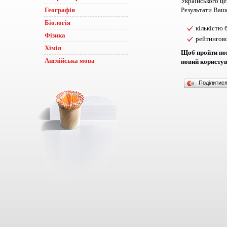
Українського це
Географія
Результати Вашо
Біологія
кількістю 
Фізика
рейтингов
Хімія
Щоб пройти пов
Англійська мова
новий користув
Поділитис