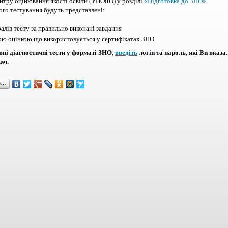
нтру оцінювання якості освіти (УЦОЯО) у розділі
«Підготовка до ЗНО»
.
го тестування будуть представлені:
балів тесту за правильно виконані завдання
ою оцінкою що використовується у сертифікатах ЗНО
ні діагностичні тести у форматі ЗНО,
введіть
логін та пароль, які Ви вказа
ач.
я…