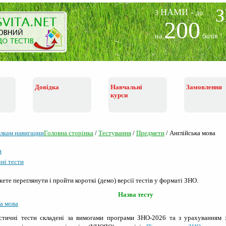
НАМИ -
З
до
200
на
балів !
Довідка
Навчальні
Замовлення
курси
Головна сторiнка
/
Тестування
/
Предмети
/
Англійська мова
и
ні тести
ете переглянути і пройти короткі (демо) версії тестів у форматі ЗНО.
Назва тесту
а мова
остичні тести складені за вимогами програми ЗНО-2026 та з урахуванням 