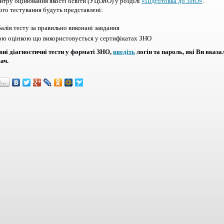
нтру оцінювання якості освіти (УЦОЯО) у розділі
«Підготовка до ЗНО»
.
го тестування будуть представлені:
балів тесту за правильно виконані завдання
ою оцінкою що використовується у сертифікатах ЗНО
ні діагностичні тести у форматі ЗНО,
введіть
логін та пароль, які Ви вказа
ач.
я…