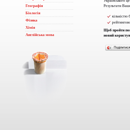
Українського це
Географія
Результати Вашо
Біологія
кількістю 
Фізика
рейтингов
Хімія
Щоб пройти пов
Англійська мова
новий користув
Поділитис