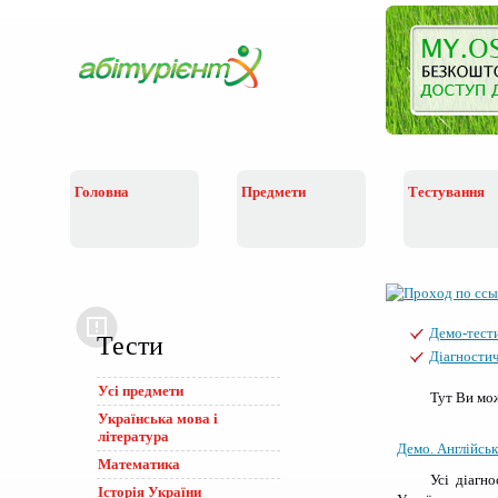
Головна
Предмети
Тестування
Демо-тест
Тести
Діагностич
Усі предмети
Тут Ви мож
Українська мова i
лiтература
Демо. Англійськ
Математика
Усі діагн
Історія України