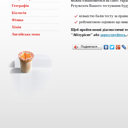
можна ознайомитися на сайті Украї
Географія
Результати Вашого тестування буду
Біологія
кількістю балів тесту за прав
Фізика
рейтинговою оцінкою що вико
Хімія
Щоб пройти повні діагностичні т
Англійська мова
"Абітурієнт" або
зареєструйтесь
,
Поділитися…