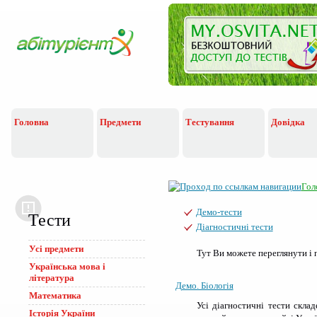
Головна
Предмети
Тестування
Довідка
Гол
Демо-тести
Тести
Діагностичні тести
Усі предмети
Тут Ви можете переглянути і п
Українська мова i
лiтература
Демо. Біологія
Математика
Усі діагностичні тести скла
Історія України